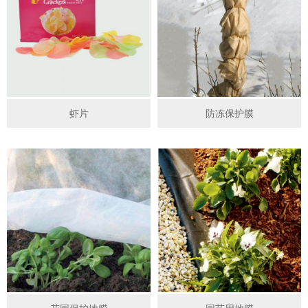
虾片
防冻保护膜