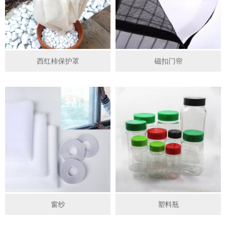
西红柿保护罩
磁扣门帘
窗纱
塑料瓶